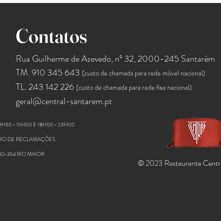
Contatos
Rua Guilherme de Azevedo, nº 32, 2000-245 Santarém
TM. 910 345 643
(
cus
to de chamada para rede móvel nacional)
TL. 243 142 226
(cus
to de chamada para rede fixa nacional)
geral@central-santarem.pt
9H30 - 15H00 E 18H00 - 23H00
VRO DE RECLAMAÇÕES.
40-354 RIO MAIOR
© 2023 Restaurante Centr