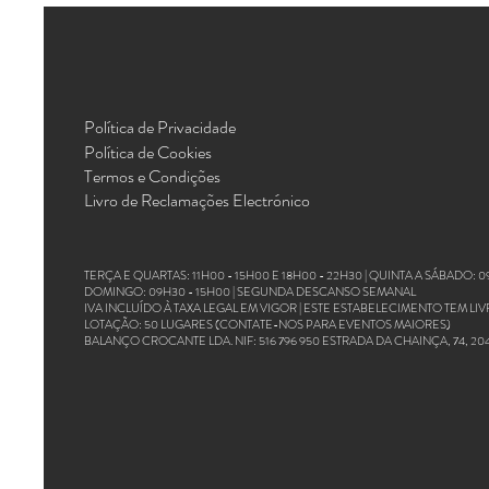
Política de Privacidade
Política de Cookies
Termos e Condições
Livro de Reclamações Electrónico
TERÇA E QUARTAS: 11H00 - 15H00 E 18H00 - 22H30 | QUINTA A SÁBADO: 0
DOMINGO: 09H30 - 15H00 |
SEGUNDA DESCANSO SEMANAL
IVA INCLUÍDO À TAXA LEGAL EM VIGOR |
ESTE ESTABELECIMENTO TEM LI
LOTAÇÃO: 50 LUGARES (CONTATE-NOS PARA EVENTOS MAIORES)
BALANÇO CROCANTE LDA. NIF: 516 796 950 ESTRADA DA CHAINÇA, 74, 20