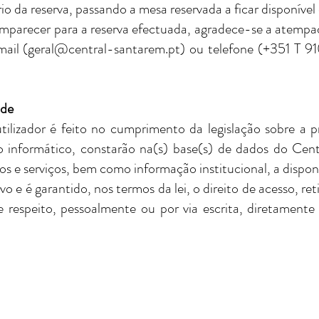
io da reserva, passando a mesa reservada a ficar disponível 
omparecer para a reserva efectuada, agradece-se a atempa
ail (
geral@central-santarem.pt
) ou telefone (+351 T 
ade
ilizador é feito no cumprimento da legislação sobre a p
 informático, constarão na(s) base(s) de dados do Cent
s e serviços, bem como informação institucional, a disponi
o e é garantido, nos termos da lei, o direito de acesso, re
e respeito, pessoalmente ou po
r via escrita, diretament